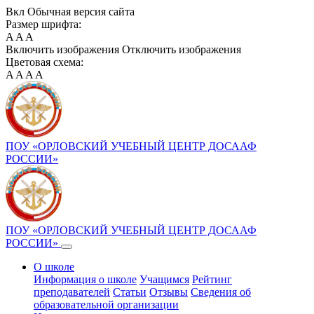
Вкл
Обычная версия сайта
Размер шрифта:
A
A
A
Включить изображения
Отключить изображения
Цветовая схема:
A
A
A
A
ПОУ «ОРЛОВСКИЙ УЧЕБНЫЙ ЦЕНТР ДОСААФ
РОССИИ»
ПОУ «ОРЛОВСКИЙ УЧЕБНЫЙ ЦЕНТР ДОСААФ
РОССИИ»
О школе
Информация о школе
Учащимся
Рейтинг
преподавателей
Статьи
Отзывы
Сведения об
образовательной организации