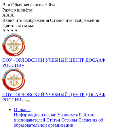
Вкл
Обычная версия сайта
Размер шрифта:
A
A
A
Включить изображения
Отключить изображения
Цветовая схема:
A
A
A
A
ПОУ «ОРЛОВСКИЙ УЧЕБНЫЙ ЦЕНТР ДОСААФ
РОССИИ»
ПОУ «ОРЛОВСКИЙ УЧЕБНЫЙ ЦЕНТР ДОСААФ
РОССИИ»
О школе
Информация о школе
Учащимся
Рейтинг
преподавателей
Статьи
Отзывы
Сведения об
образовательной организации